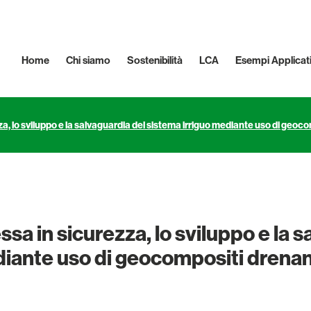
Home
Chi siamo
Sostenibilità
LCA
Esempi Applicati
za, lo sviluppo e la salvaguardia del sistema irriguo mediante uso di geoco
ssa in sicurezza, lo sviluppo e la 
iante uso di geocompositi drenant