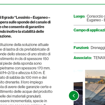
Luogo:
Consorzio di
di II grado “Lessinio – Euganeo –
Euganeo - Be
 opera sulle sponde del canale di
 che consente di garantire
Campo di applicaz
o inoltre la stabilità delle
zazione.
ituzione della soluzione attuale
Funzioni:
Drenaggi
di lastra di cls prefabbricate di
de dello stesso di uno strato di
Associato:
TENAX
stimento in cls di spessore 150
 al piede della sponda sono
di pietrame con spessore 170 mm.
V/H=2/3) e altezza 4.50 m. È
trato di sabbia da 100 mm e dei
to drenante. Il loro impiego
ta di avere delle garanzie certe e
maltimento delle acque del prodotto
lle dei materiali granulari).
ta essere incrementata, specie in