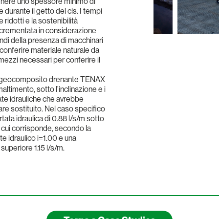
tenere uno spessore minimo di
durante il getto del cls. I tempi
idotti e la sostenibilità
incrementata in considerazione
indi della presenza di macchinari
 conferire materiale naturale da
mezzi necessari per conferire il
o (geocomposito drenante TENAX
ltimento, sotto l’inclinazione e i
tate idrauliche che avrebbe
are sostituito. Nel caso specifico
tata idraulica di 0.88 l/s/m sotto
, cui corrisponde, secondo la
e idraulico i=1.00 e una
superiore 1.15 l/s/m.