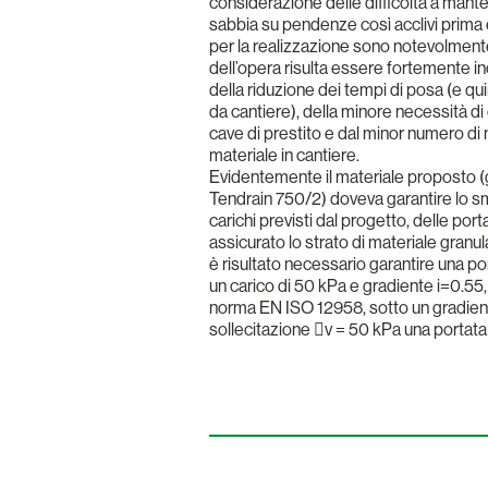
considerazione delle difficoltà a man
sabbia su pendenze così acclivi prima e 
per la realizzazione sono notevolmente r
dell’opera risulta essere fortemente 
della riduzione dei tempi di posa (e qu
da cantiere), della minore necessità di
cave di prestito e dal minor numero di 
materiale in cantiere.
Evidentemente il materiale propost
Tendrain 750/2) doveva garantire lo sma
carichi previsti dal progetto, delle por
assicurato lo strato di materiale granul
è risultato necessario garantire una por
un carico di 50 kPa e gradiente i=0.55
norma EN ISO 12958, sotto un gradient
sollecitazione v = 50 kPa una portata 