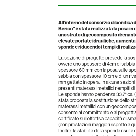
All’interno del consorzio di bonifica 
Berico” è stata realizzata la posa in
uno strato di geocomposito drenante
elevate portate idrauliche, aumentand
sponde e riducendo i tempi di realiz
La sezione di progetto prevede la sost
ovvero uno spessore di 4cm di sabbia e 
spessore 60 mm con la posa sulle spon
sabbia con spessore 10 cm e di un rive
mm gettato in opera. In alcune sezioni
presenti materassi metallici riempiti 
Le sponde hanno pendenza 33.7° ca. (
stata proposta la sostituzione dello s
materassi metallici con un geocomposi
consente al committente e al progettis
certificate sull’effettiva capacità di s
(con prestazioni maggiori rispetto a que
Inoltre, la stabilità della sponda risul