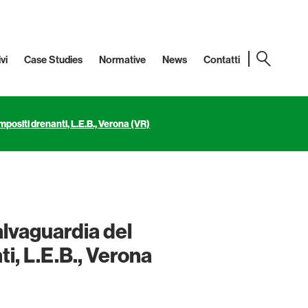
vi
Case Studies
Normative
News
Contatti
mpositi drenanti, L.E.B., Verona (VR)
salvaguardia del
i, L.E.B., Verona