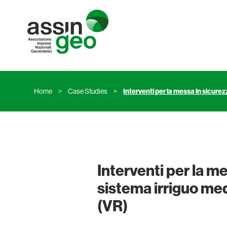
Salta
al
contenuto
Assingeo
Home
>
Case Studies
>
Interventi per la messa in sicurez
Interventi per la me
sistema irriguo med
(VR)