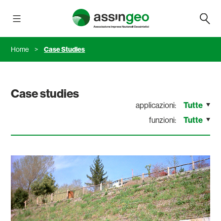
Salta
Assingeo
al
contenuto
Home
>
Case Studies
Case studies
applicazioni:
Tutte
funzioni:
Tutte