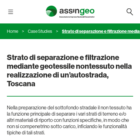
Salta
Assingeo
al
contenuto
Home
>
Case Studies
>
Strato di separazione e filtrazione medi
Strato di separazione e filtrazione
mediante geotessile nontessuto nella
realizzazione di un’autostrada,
Toscana
Nella preparazione del sottofondo stradale il non tessuto ha
la funzione principale di separare i vari strati di terreno e/o
altri materiali di riporto con funzioni specifiche, in modo che
non si compenetrino sotto carico, inficiando le funzionalità
tipiche di tali strati.