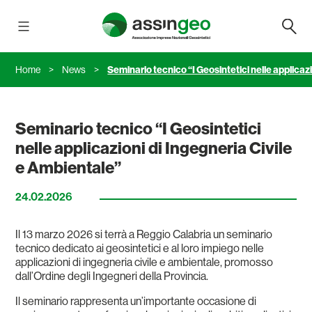
Salta
Assingeo
al
contenuto
Home
>
News
>
Seminario tecnico “I Geosintetici nelle applicaz
Seminario tecnico “I Geosintetici
nelle applicazioni di Ingegneria Civile
e Ambientale”
24.02.2026
Il 13 marzo 2026 si terrà a Reggio Calabria un seminario
tecnico dedicato ai geosintetici e al loro impiego nelle
applicazioni di ingegneria civile e ambientale, promosso
dall’Ordine degli Ingegneri della Provincia.
Il seminario rappresenta un’importante occasione di